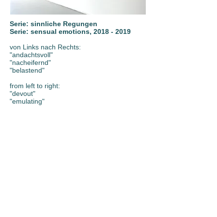
Serie: sinnliche Regungen
Serie: sensual emotions,
2018 - 2019
von Links nach Rechts:
"andachtsvoll"
"nacheifernd"
"belastend"
from left to right:
"devout"
"emulating"
"damning"
Öl auf Leinwand
Oil on canvas
Ausstellungsansicht, Kiel (März 2019)
Exposition view, Kiel (March 2019)