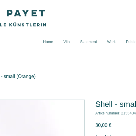
e Payet
lle Künstlerin
Home
Vita
Statement
Work
Publi
 - small (Orange)
Shell - sma
Artikelnummer: 215543
Preis
30,00 €