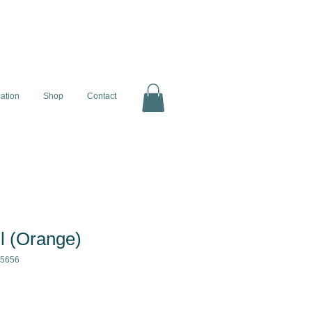
cation
Shop
Contact
ll (Orange)
45656