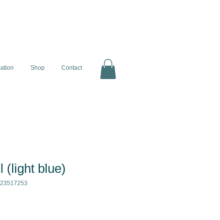
cation
Shop
Contact
 (light blue)
123517253