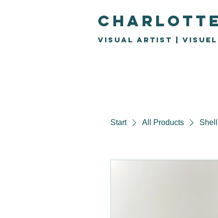
Charlott
Visual Artist | visue
Start
All Products
Shell