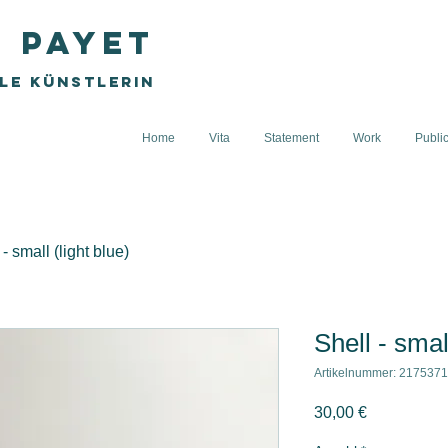
e Payet
lle Künstlerin
Home
Vita
Statement
Work
Publi
 - small (light blue)
Shell - small
Artikelnummer: 217537
Preis
30,00 €